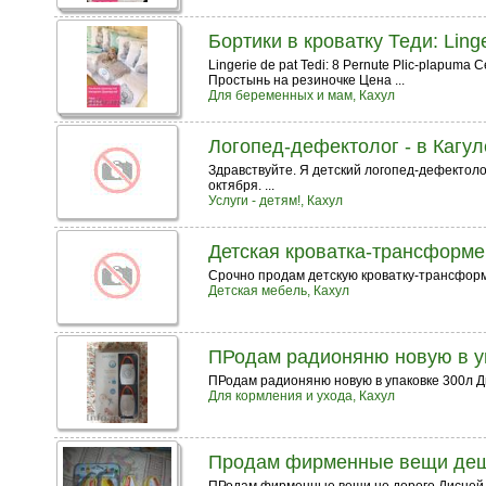
Бортики в кроватку Теди: Linger
Lingerie de pat Tedi: 8 Pernute Plic-plapuma
Простынь на резиночке Цена ...
Для беременных и мам, Кахул
Логопед-дефектолог - в Кагуле
Здравствуйте. Я детский логопед-дефектолог,
октября. ...
Услуги - детям!, Кахул
Детская кроватка-трансформе
Срочно продам детскую кроватку-трансфор
Детская мебель, Кахул
ПРодам радионяню новую в у
ПРодам радионяню новую в упаковке 300л 
Для кормления и ухода, Кахул
Продам фирменные вещи де