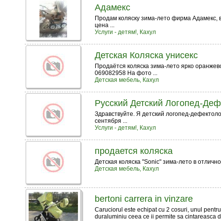
Адамекс
Продам коляску зима-лето фирма Адамекс, в 
цена ...
Услуги - детям!, Кахул
Детская Коляска унисекс
Продаётся коляска зима-лето ярко оранжево
069082958 На фото ...
Детская мебель, Кахул
Русский Детский Логопед-Деф
Здравствуйте. Я детский логопед-дефектолог
сентября ...
Услуги - детям!, Кахул
продается коляска
Детская коляска "Sonic" зима-лето в отлично
Детская мебель, Кахул
bertoni carrera in vinzare
Caruciorul este echipat cu 2 cosuri, unul pentru 
duraluminiu ceea ce ii permite sa cintareasca doa