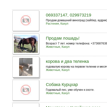
069337147, 029973219
Продам домашний виноград (зайбер, кудрик)
Растения, Кахул
Продам лошадь!
Возраст 7 лет. номер телефона: +373687638
Животные, Кахул
корова и два теленка
годовалую корову на первом теленке и меся
Животные, Кахул
Собака Курцхар
Годовалый пес, уже обучен к охоте.
Животные, Кахул