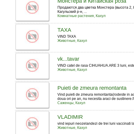
Монстера и Китайская роза
Продаются два цветка Монстера (высота 2, 8
Кагульский р-н, ...
Комнатные растения, Кахул
TAXA
VIND TAXA
Животные, Кахул
vk...tavar
VIND catel de rasa CIHUAHUA.ARE 3 luni, e
Животные, Кахул
Puieti de zmeura remontanta
Vind puieti de zmeura remontanta(rodeste in ac
doua ori pe an, nu necesita araci de sustinere.Pret
Саженцы, Кахул
VLADIMIR
vind iepuri neozelandezi de trei luni vaccinati 
Животные, Кахул