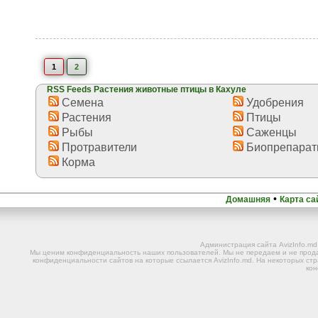
1
2
RSS Feeds Растения животные птицы в Кахуле
Семена
Удобрения
Растения
Птицы
Рыбы
Саженцы
Протравители
Биопрепара
Корма
•
Домашняя
Карта са
Администрация сайта AvizInfo.m
Мы ценим конфиденциальность наших пользователей. Мы не передаем и не прода
конфиденциальности сайтов на которые ссылается AvizInfo.md. На некоторых стр
ко