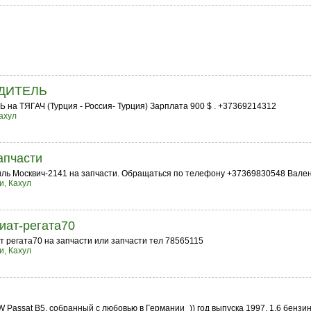
ОДИТЕЛЬ
на ТЯГАЧ (Турция - Россия- Турция) Зарплата 900 $ . +37369214312
ахул
апчасти
ль Москвич-2141 на запчасти. Обращаться по телефону +37369830548 Вален
и, Кахул
иат-регата70
 регата70 на запчасти или запчасти тел 78565115
и, Кахул
Passat B5, собранный с любовью в Германии_)) год выпуска 1997, 1.6 бензин 