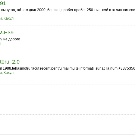
991
 выпуска, объем двиг 2000, бензин, пробег пробег 250 тыс. кмб в отличном со
и, Кахул
W-E39
9 не дорого
л
orul 2.0
 1988.tehasmotru facut recent.pentru mai multe informatii sunati la num.+337535
и, Кахул