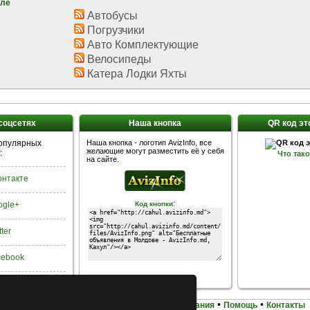
уле
Автобусы
Погрузчики
Авто Комплектующие
Велосипеды
Катера Лодки Яхты
 соцсетях
Наша кнопка
QR код эт
популярных
Наша кнопка - логотип AvizInfo, все
желающие могут разместить её у себя
:
Что так
на сайте.
Контакте
:
ogle+
Код кнопки
tter
acebook
•
•
•
•
Домашняя
Карта сайта
Условия использования
Помощь
Контакты