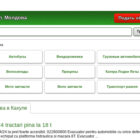
л, Молдова
Подать о
Т
ва
Автобусы
Внедорожники
Грузовые автомобил
Велосипеды
Прицепы
Катера Лодки Яхты
Мото запчасти
Вело запчасти
Транспорт разное
ва в Кахуле
 tractari pina la 18 t
24 la pret foarte accesibil. 022800800 Evacuator pentru automobile cu orice defecti
 echipat cu platforma hidraulica si macara 8T. Evacuator ...