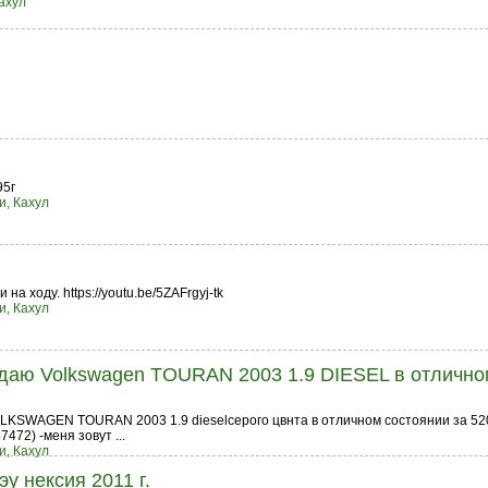
ахул
95г
и, Кахул
на ходу. https://youtu.be/5ZAFrgyj-tk
и, Кахул
ю Volkswagen TOURAN 2003 1.9 DIESEL в отлично
SWAGEN TOURAN 2003 1.9 dieselсерого цвнта в отличном состоянии за 52
472) -меня зовут ...
и, Кахул
у нексия 2011 г.