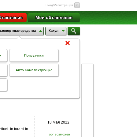
Вход/Регистрация
бъявление
Мои объявления
распортные средства
Кахул
и
Погрузчики
Авто Комплектующие
18 Мая 2022
--
uni. In tara si in
Торг возможен