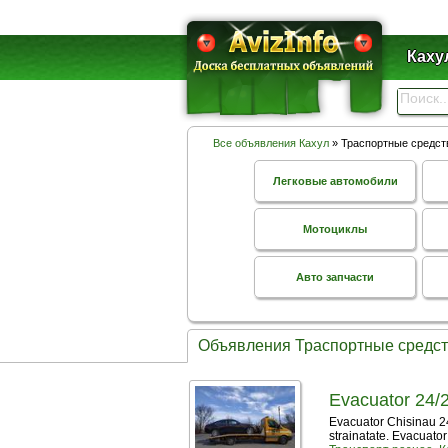
Каху
Все объявления Кахул
» Траспортные средст
Легковые автомобили
Мотоциклы
Авто запчасти
Объявления Траспортные средст
Evacuator 24/24
Evacuator Chisinau 24/
strainatate. Evacuator