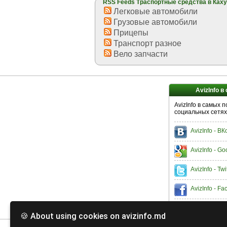
RSS Feeds Траспортные средства в Ках
Легковые автомобили
Грузовые автомобили
Прицепы
Транспорт разное
Вело запчасти
AvizInfo в
AvizInfo в самых 
социальных сетях
AvizInfo - В
AvizInfo - Go
AvizInfo - Twi
AvizInfo - F
🍪 About using cookies on avizinfo.md