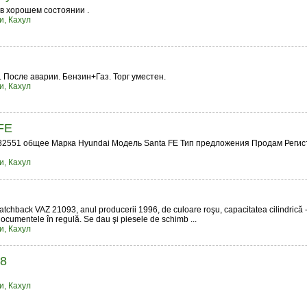
в хорошем состоянии .
и, Кахул
 После аварии. Бензин+Газ. Торг уместен.
и, Кахул
FE
8682551 общее Марка Hyundai Модель Santa FE Тип предложения Продам Реги
и, Кахул
atchback VAZ 21093, anul producerii 1996, de culoare roşu, capacitatea cilindrică -
documentele în regulă. Se dau şi piesele de schimb ...
и, Кахул
08
и, Кахул