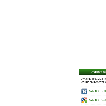
AvizInfo в
AvizInfo в самых 
социальных сетях
AvizInfo - В
AvizInfo - Go