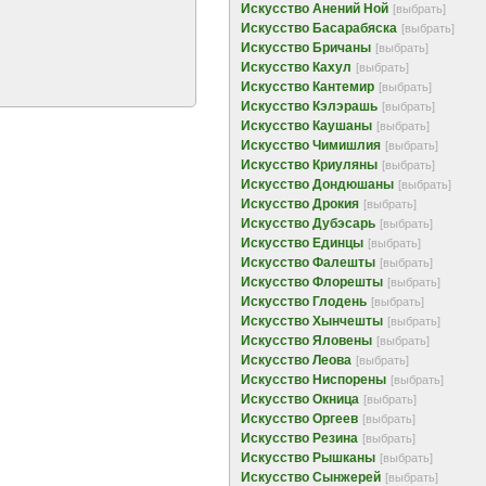
Искусство Анений Ной
[выбрать]
Искусство Басарабяска
[выбрать]
Искусство Бричаны
[выбрать]
Искусство Кахул
[выбрать]
Искусство Кантемир
[выбрать]
Искусство Кэлэрашь
[выбрать]
Искусство Каушаны
[выбрать]
Искусство Чимишлия
[выбрать]
Искусство Криуляны
[выбрать]
Искусство Дондюшаны
[выбрать]
Искусство Дрокия
[выбрать]
Искусство Дубэсарь
[выбрать]
Искусство Единцы
[выбрать]
Искусство Фалешты
[выбрать]
Искусство Флорешты
[выбрать]
Искусство Глодень
[выбрать]
Искусство Хынчешты
[выбрать]
Искусство Яловены
[выбрать]
Искусство Леова
[выбрать]
Искусство Ниспорены
[выбрать]
Искусство Окница
[выбрать]
Искусство Оргеев
[выбрать]
Искусство Резина
[выбрать]
Искусство Рышканы
[выбрать]
Искусство Сынжерей
[выбрать]