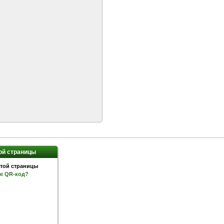
ой страницы
ое QR-код?