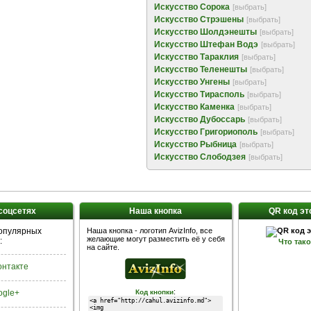
Искусство Сорока
[выбрать]
Искусство Стрэшены
[выбрать]
Искусство Шолдэнешты
[выбрать]
Искусство Штефан Водэ
[выбрать]
Искусство Тараклия
[выбрать]
Искусство Теленешты
[выбрать]
Искусство Унгены
[выбрать]
Искусство Тирасполь
[выбрать]
Искусство Каменка
[выбрать]
Искусство Дубоссарь
[выбрать]
Искусство Григориополь
[выбрать]
Искусство Рыбница
[выбрать]
Искусство Слободзея
[выбрать]
 соцсетях
Наша кнопка
QR код эт
популярных
Наша кнопка - логотип AvizInfo, все
желающие могут разместить её у себя
:
Что так
на сайте.
Контакте
:
ogle+
Код кнопки