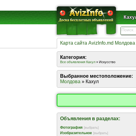
Каху
Карта сайта AvizInfo.md Молдова
Категория:
Все объявления Кахул
» Искусство
Выбранное местоположение:
Молдова
» Кахул
Объявления в разделах:
Фотография
[выбрать]
Изобразительное
[выбрать]