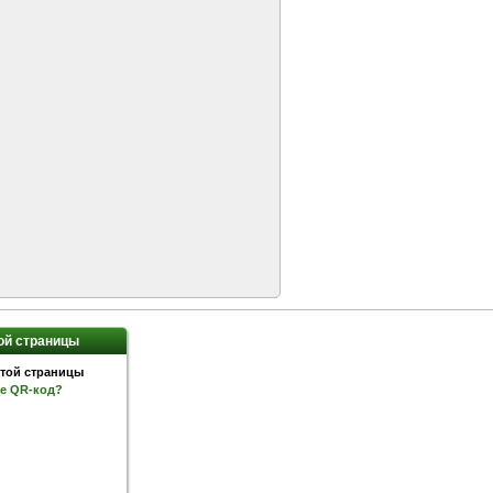
ой страницы
ое QR-код?