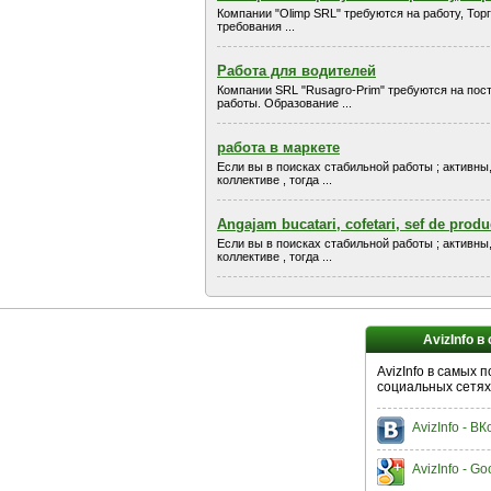
Компании "Olimp SRL" требуются на работу, То
требования ...
Работа для водителей
Компании SRL "Rusagro-Prim" требуются на пос
работы. Образование ...
работа в маркете
Если вы в поисках стабильной работы ; активны
коллективе , тогда ...
Angajam bucatari, cofetari, sef de produ
Если вы в поисках стабильной работы ; активны
коллективе , тогда ...
AvizInfo в
AvizInfo в самых 
социальных сетях
AvizInfo - В
AvizInfo - Go