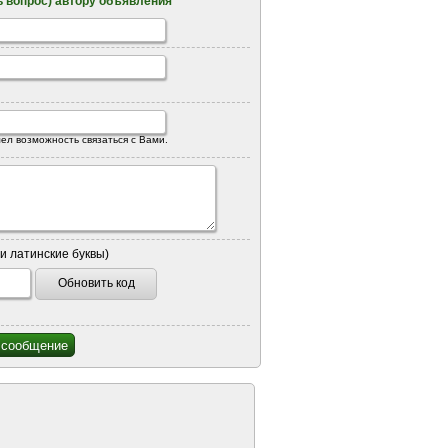
 вопрос) автору объявления
ел возможность связаться с Вами.
и латинские буквы)
Обновить код