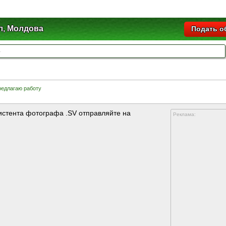
л, Молдова
Подать о
едлагаю работу
истента фотографа .SV отправляйте на
Реклама: