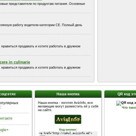
рговые представители по продуктам питания. Основные
тоянную работу водители категории CE. Полный день
, нравиться продавать и хотите работать в дружном
cere in culinarie
, нравиться продавать и хотите работать в дружном
 соцсетях
Наша кнопка
QR код эт
популярных
Наша кнопка - логотип AvizInfo, все
желающие могут разместить её у себя
:
Что так
на сайте.
Контакте
:
ogle+
Код кнопки