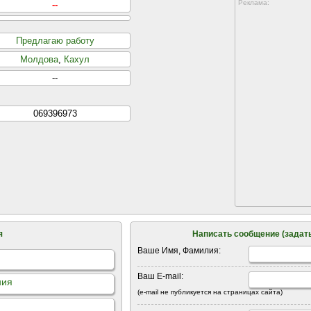
Реклама:
--
Предлагаю работу
Молдова
,
Кахул
--
069396973
я
Написать сообщение (задать
Ваше Имя, Фамилия:
Ваш E-mail:
ния
(e-mail не публикуется на страницах сайта)