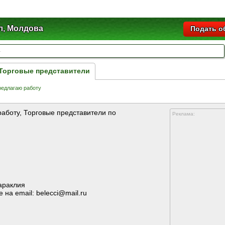
л, Молдова
Подать о
 Торговые представители
едлагаю работу
работу, Торговые представители по
Реклама:
араклия
на email: belecci@mail.ru