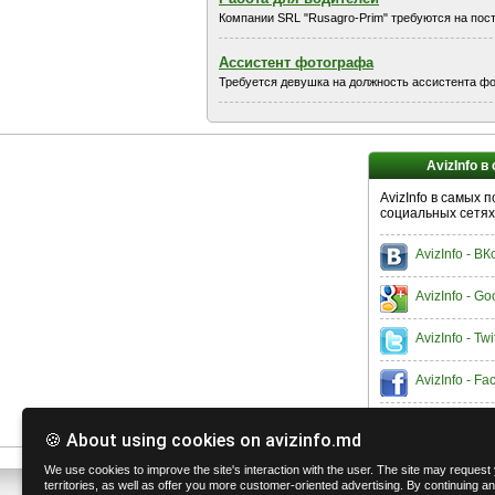
Компании SRL "Rusagro-Prim" требуются на пост
Ассистент фотографа
Требуется девушка на должность ассистента ф
AvizInfo в
AvizInfo в самых 
социальных сетях
AvizInfo - В
AvizInfo - Go
AvizInfo - Twi
AvizInfo - F
🍪 About using cookies on avizinfo.md
We use cookies to improve the site's interaction with the user. The site may request y
territories, as well as offer you more customer-oriented advertising. By continuing any