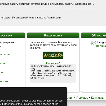
оянную работу водители категории CE. Полный день работы. Образование ...
отографа .SV отправляйте на mr.mo.md@gmail.com
 соцсетях
Наша кнопка
QR код эт
популярных
Наша кнопка - логотип AvizInfo, все
желающие могут разместить её у себя
:
Что так
на сайте.
Контакте
:
ogle+
Код кнопки
tter
acebook
•
•
•
•
Домашняя
Карта сайта
Условия использования
Помощь
Контакты
our geolocation in order to distribute content in certain
 further use of the Site and / or the services of the