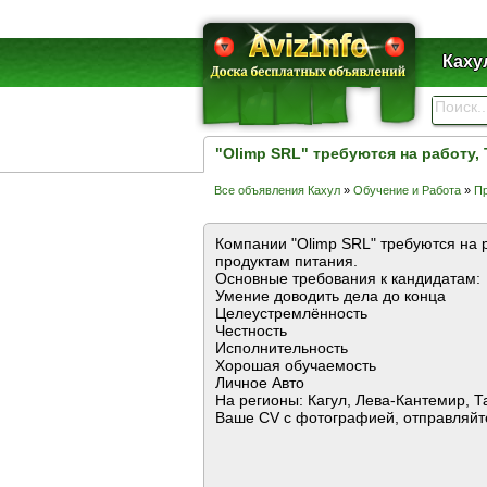
Каху
"Olimp SRL" требуются на работу,
Все объявления Кахул
»
Обучение и Работа
»
Пр
Компании "Olimp SRL" требуются на 
продуктам питания.
Основные требования к кандидатам:
Умение доводить дела до конца
Целеустремлённость
Честность
Исполнительность
Хорошая обучаемость
Личное Авто
На регионы: Кагул, Лева-Кантемир, Т
Ваше CV с фотографией, отправляйте 