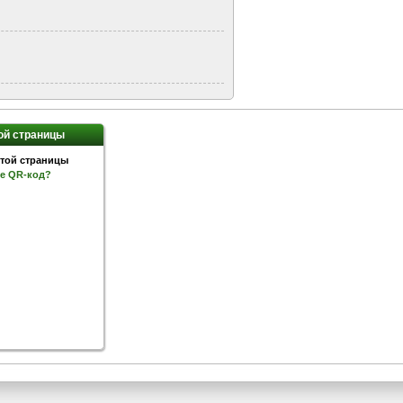
ой страницы
ое QR-код?