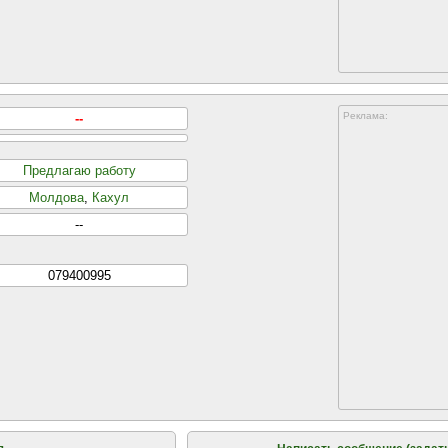
Реклама:
--
Предлагаю работу
Молдова
,
Кахул
--
079400995