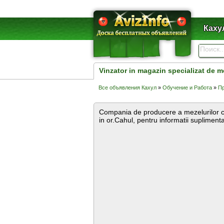
Каху
Vinzator in magazin specializat de m
Все объявления Кахул
»
Обучение и Работа
»
Пр
Compania de producere a mezelurilor ca
in or.Cahul, pentru informatii supliment