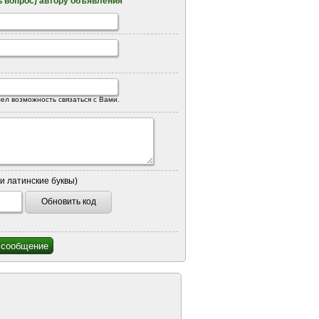
 вопрос) автору объявления
ел возможность связаться с Вами.
и латинские буквы)
Обновить код