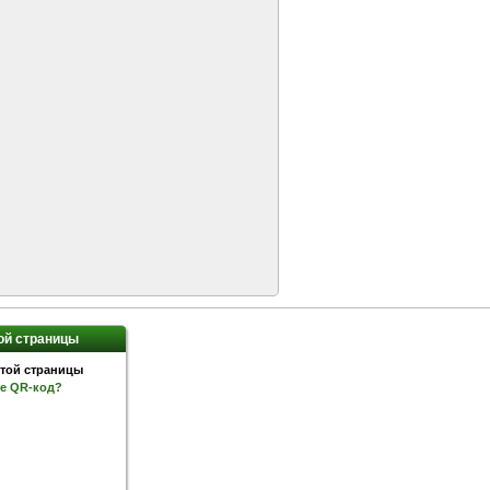
ой страницы
ое QR-код?