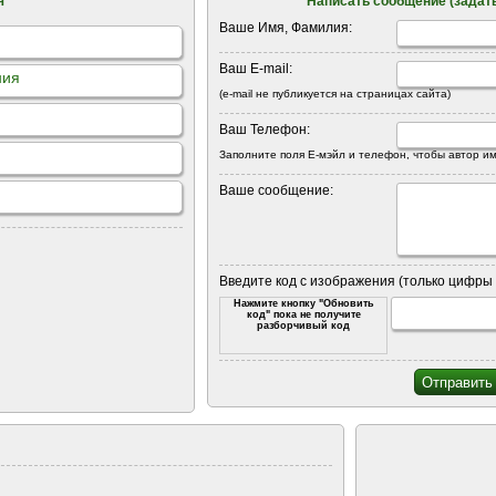
я
Написать сообщение (задать
Ваше Имя, Фамилия:
Ваш E-mail:
ния
(e-mail не публикуется на страницах сайта)
Ваш Телефон:
Заполните поля Е-мэйл и телефон, чтобы автор им
Ваше сообщение:
Введите код с изображения (только цифры 
Нажмите кнопку "Обновить
код" пока не получите
разборчивый код