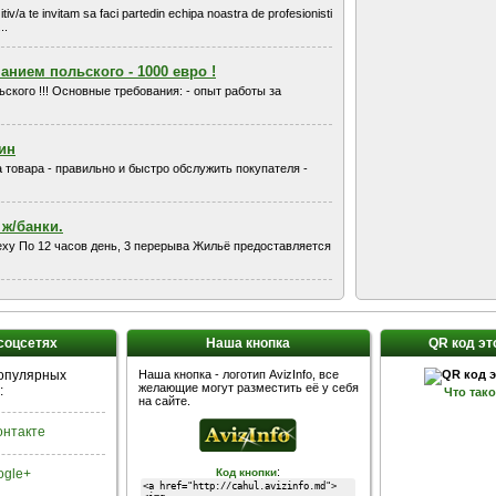
tiv/a te invitam sa faci partedin echipa noastra de profesionisti
..
анием польского - 1000 евро !
ского !!! Oсновные требования: - опыт работы за
ин
 товара - правильно и быстро обслужить покупателя -
ж/банки.
еху По 12 часов день, 3 перерыва Жильё предоставляется
 соцсетях
Наша кнопка
QR код эт
популярных
Наша кнопка - логотип AvizInfo, все
желающие могут разместить её у себя
:
Что так
на сайте.
Контакте
:
ogle+
Код кнопки