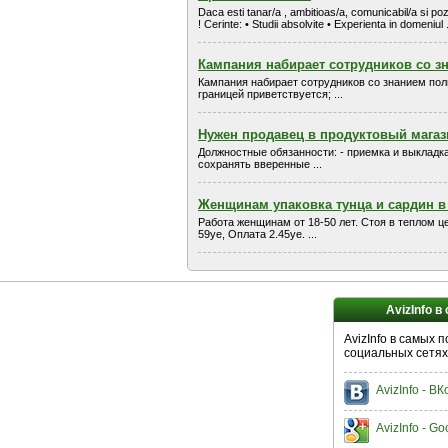
Daca esti tanar/a , ambitioas/a, comunicabil/a si pozi
! Cerinte: • Studii absolvite • Experienta in domeniul .
Кампания набирает сотрудников со зн
Кампания набирает сотрудников со знанием поль
границей приветствуется; ...
Нужен продавец в продуктовый магаз
Должностные обязанности: - приемка и выкладка
сохранять вверенные ...
Женщинам упаковка тунца и сардин в 
Работа женщинам от 18-50 лет. Стоя в теплом ц
59уе, Оплата 2.45уе. ...
AvizInfo в
AvizInfo в самых 
социальных сетях
AvizInfo - В
AvizInfo - Go