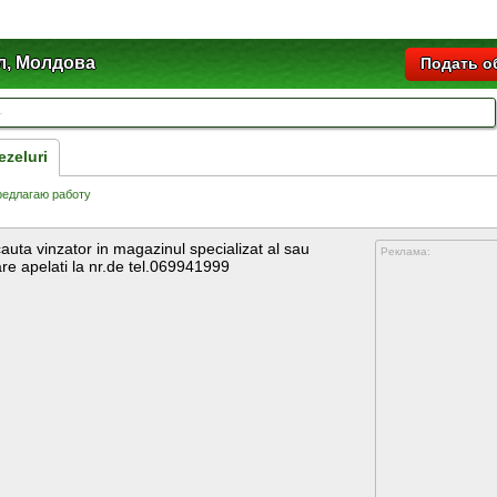
л, Молдова
Подать о
ezeluri
едлагаю работу
uta vinzator in magazinul specializat al sau
Реклама:
are apelati la nr.de tel.069941999