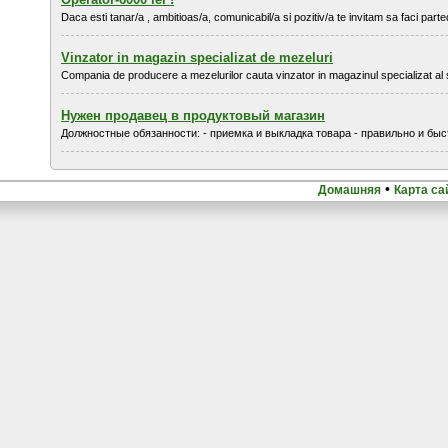
Daca esti tanar/a , ambitioas/a, comunicabil/a si pozitiv/a te invitam sa faci parted
Vinzator in magazin specializat de mezeluri
Compania de producere a mezelurilor cauta vinzator in magazinul specializat al sa
Нужен продавец в продуктовый магазин
Должностные обязанности: - приемка и выкладка товара - правильно и быс
•
Домашняя
Карта са