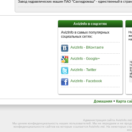
Завод гидравлических машин ПАО "Сахгидромаш" - единственный в страна
AvizInfo в соцсетях
AvizInfo в самых популярных
На
же
социальных сетях:
на
AvizInfo - ВКонтакте
AvizInfo - Google+
AvizInfo - Twitter
AvizInfo - Facebook
•
Домашняя
Карта са
Администрация сайта AvizInfo.m
Мы ценим конфиденциальность наших пользователей. Мы не передаем и не прода
конфиденциальности сайтов на которые ссылается AvizInfo.md. На некоторых стр
ко