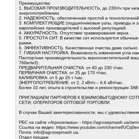
Преимущества:
1. ВЫСОКАЯ ПРОИЗВОДИТЕЛЬНОСТЬ, до 230т/ч при низ
энергопотреблении.
2. НАДЕЖНОСТЬ, обеспеченная простой и технологичной 
3. КОМПЛЕКТУЮЩИЕ (подшипниковые узлы, приводы и эле
европейских производителей с высокой репутацией.
4. АККУРАТНОСТЬ. Отсутствие травмирования зерна.
5. ПРОСТОТА СИТ. В качестве сит используются обычные
рамки.
6. ЭФФЕКТИВНОСТЬ. Качественная очистка даже сильно з
7. ГИБКАЯ НАСТРОЙКА. Возможность изменения угла нак
Паспортная производительность зерноочистительной ма
760кг/м3):
ПРЕДВАРИТЕЛЬНАЯ ОЧИСТКА: от 40 до 230 т/час.
ПЕРВИЧНАЯ ОЧИСТКА: от 25 до 170 т/час.
КАЛИБРОВКА: от 5 до 25 т /час.
ЭНЕРГОПОТРЕБЛЕНИЕ: от 2, 2 кВт/ч – 6.6 кВт/час.
Более 10 лет, опыта в строительстве и реконструкции ЗА
ПРИГЛАШАЕМ ПАРТНЕРОВ К ВЗАИМОВЫГОДНОМУ СОТР
СЕТИ; ОПЕРАТОРОВ ОПТОВОЙ ТОРГОВЛИ.
В случае Вашей заинтересованности, мы с удовольствие
РБС на сайте «Агросепмаш» - https://agrosepmash.ua/zerno
Ссылка на видео: https://www.youtube.com/channel/UCq
Почта: info@agrosepmash.ua.
Отдел продаж: