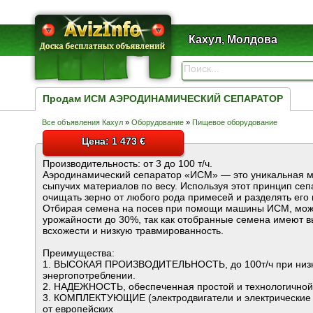
Кахул, Молдова
Продам ИСМ АЭРОДИНАМИЧЕСКИЙ СЕПАРАТОР
Все объявления Кахул
»
Оборудование
»
Пищевое оборудование
Цена: 1 473 €
Производительность: от 3 до 100 т/ч.
Аэродинамический сепаратор «ИСМ» — это уникальная 
сыпучих материалов по весу. Используя этот принцип се
очищать зерно от любого рода примесей и разделять его 
Отбирая семена на посев при помощи машины ИСМ, мож
урожайности до 30%, так как отобранные семена имеют в
всхожести и низкую травмированность.
Преимущества:
1. ВЫСОКАЯ ПРОИЗВОДИТЕЛЬНОСТЬ, до 100т/ч при низ
энергопотреблении.
2. НАДЕЖНОСТЬ, обеспеченная простой и технологичной 
3. КОМПЛЕКТУЮЩИЕ (электродвигатели и электрические 
от европейских