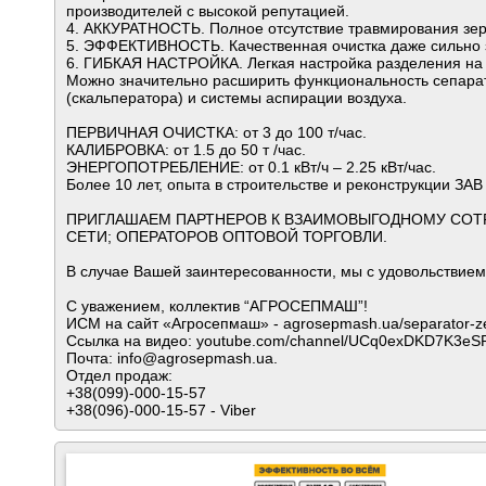
производителей с высокой репутацией.
4. АККУРАТНОСТЬ. Полное отсутствие травмирования зер
5. ЭФФЕКТИВНОСТЬ. Качественная очистка даже сильно 
6. ГИБКАЯ НАСТРОЙКА. Легкая настройка разделения на
Можно значительно расширить функциональность сепара
(скальператора) и системы аспирации воздуха.
ПЕРВИЧНАЯ ОЧИСТКА: от 3 до 100 т/час.
КАЛИБРОВКА: от 1.5 до 50 т /час.
ЭНЕРГОПОТРЕБЛЕНИЕ: от 0.1 кВт/ч – 2.25 кВт/час.
Более 10 лет, опыта в строительстве и реконструкции ЗА
ПРИГЛАШАЕМ ПАРТНЕРОВ К ВЗАИМОВЫГОДНОМУ СОТР
СЕТИ; ОПЕРАТОРОВ ОПТОВОЙ ТОРГОВЛИ.
В случае Вашей заинтересованности, мы с удовольствие
С уважением, коллектив “АГРОСЕПМАШ”!
ИСМ на сайт «Агросепмаш» - agrosepmash.ua/separator-z
Ссылка на видео: youtube.com/channel/UCq0exDKD7K3eS
Почта: info@agrosepmash.ua.
Отдел продаж:
+38(099)-000-15-57
+38(096)-000-15-57 - Viber