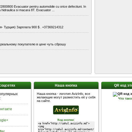
022800800 Evacuator pentru automobile cu orice defectiuni. In
a hidraulica si macara 8T. Evacuator ...
- Турция) Зарплата 900 $ . +37369214312
ики реальному покупателю в цене чуть сброшу
 соцсетях
Наша кнопка
QR код эт
популярных
Наша кнопка - логотип AvizInfo, все
желающие могут разместить её у себя
:
Что так
на сайте.
Контакте
:
ogle+
Код кнопки
tter