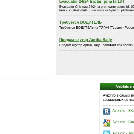
Evacuator 24/24 tractari pina la 18 t
Evacuator Chisinau 24/24 la pret foarte accesibil. 
tara si in strainatate. Evacuator echipat cu platform
Требуется ВОДИТЕЛЬ
Требуется ВОДИТЕЛЬ на ТЯГАЧ (Турция - Россия
Продам скутер Aprilia Rally
Продам скутер Aprilia Rally . работает как час
AvizInfo в
AvizInfo в самых 
социальных сетях
AvizInfo - В
AvizInfo - Go
AvizInfo - Twi