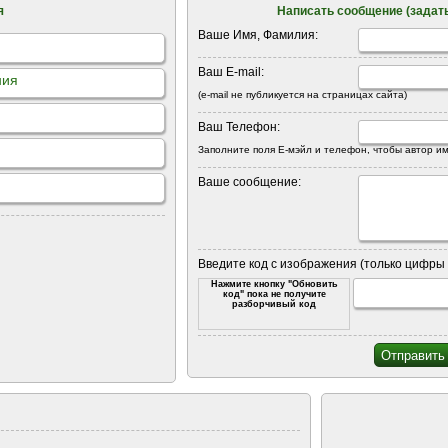
я
Написать сообщение (задать
Ваше Имя, Фамилия:
Ваш E-mail:
ния
(e-mail не публикуется на страницах сайта)
Ваш Телефон:
Заполните поля Е-мэйл и телефон, чтобы автор им
Ваше сообщение:
Введите код с изображения (только цифры 
Нажмите кнопку "Обновить
код" пока не получите
разборчивый код