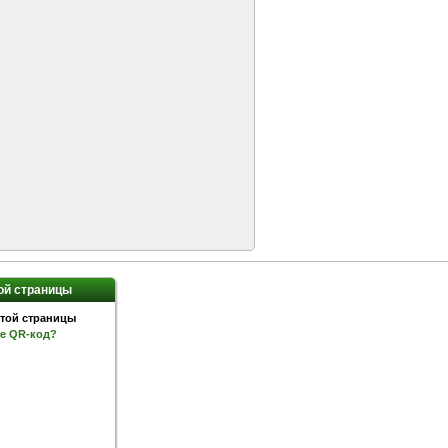
ой страницы
ое QR-код?