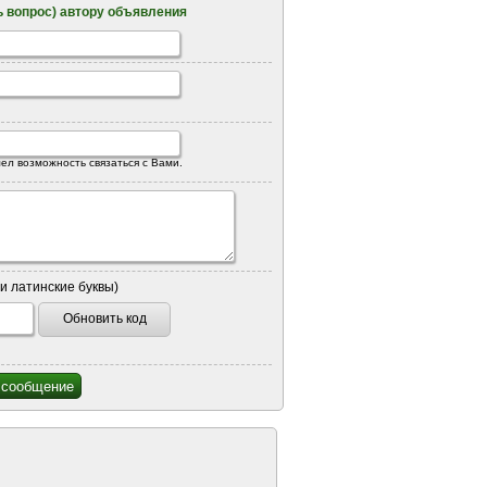
 вопрос) автору объявления
ел возможность связаться с Вами.
и латинские буквы)
Обновить код