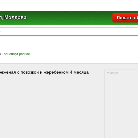
л, Молдова
Подать о
»
Транспорт разное
режёная с повозкой и жеребёнком 4 месяца
Реклама: