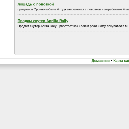
лошадь с повозкой
продаётся Срочно кобыла 4 года запрежёная с повозкой и жеребёнком 4 м
Продам скутер Aprilia Rally
Продам скутер Aprilia Rally . работает как часики реальному покупателю в
•
Домашняя
Карта са