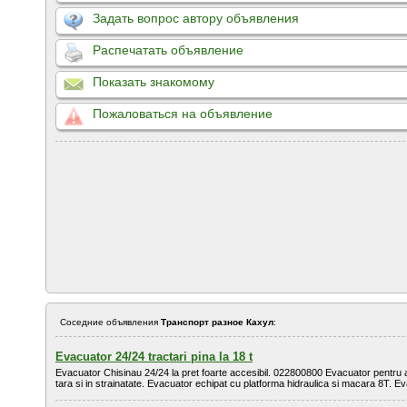
Задать вопрос автору объявления
Распечатать объявление
Показать знакомому
Пожаловаться на объявление
Соседние объявления
Транспорт разное Кахул
:
Evacuator 24/24 tractari pina la 18 t
Evacuator Chisinau 24/24 la pret foarte accesibil. 022800800 Evacuator pentru a
tara si in strainatate. Evacuator echipat cu platforma hidraulica si macara 8T. Ev